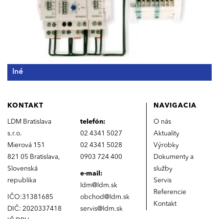
Iné
KONTAKT
NAVIGÁCIA
LDM Bratislava
telefón:
O nás
s.r.o.
02 4341 5027
Aktuality
Mierová 151
02 4341 5028
Výrobky
821 05 Bratislava,
0903 724 400
Dokumenty a
Slovenská
služby
e-mail:
republika
Servis
ldm@ldm.sk
Referencie
IČO:31381685
obchod@ldm.sk
Kontakt
DIČ: 2020337418
servis@ldm.sk