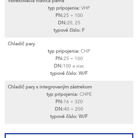
Vstrekovacia hlavica parná
typ pripojenia:
VHP
PN:
25 ÷ 100
DN:
20, 25
typové číslo:
F
Chladič pary
typ pripojenia:
CHP
PN:
25 ÷ 100
DN:
100 a viac
typové číslo:
W/F
Chladič pary s integrovaným zástrekom
typ pripojenia:
CHPE
PN:
16 ÷ 320
DN:
40 ÷ 200
typové číslo:
W/F