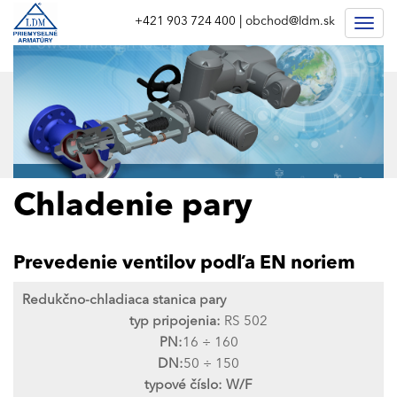
|
+421 903 724 400
obchod@ldm.sk
Togg
navig
Chladenie pary
Prevedenie ventilov podľa EN noriem
Redukčno-chladiaca stanica pary
typ pripojenia:
RS 502
PN:
16 ÷ 160
DN:
50 ÷ 150
typové číslo:
W/F